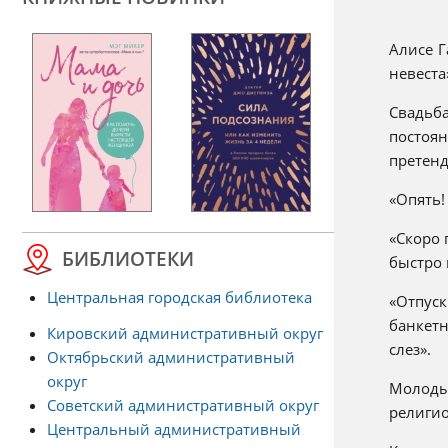
Алисе Г
невеста
Свадьба
постоя
претенд
«Опять!
«Скоро 
БИБЛИОТЕКИ
быстро 
Центральная городская библиотека
«Отпуск
банкетн
Кировский административный округ
слез».
Октябрьский административный
округ
Молоды
Советский административный округ
религио
Центральный административный