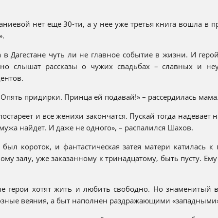
аниевой нет еще 30-ти, а у нее уже третья книга вошла в 
».
 в Дагестане чуть ли не главное событие в жизни. И геро
нно слышат рассказы о чужих свадьбах – славных и не
ентов.
 Опять придирки. Принца ей подавай!» – рассердилась мама. 
постареет и все женихи закончатся. Пускай тогда надевает н
мужа найдет. И даже не одного», – распалился Шахов.
 был короток, и фантастическая затея матери катилась к 
ому залу, уже заказанному к тринадцатому, быть пусту. Ему
е герои хотят жить и любить свободно. Но знаменитый 
зные веяния, а быт наполнен раздражающими «западными»