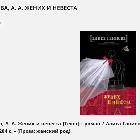
ВА, А. А. ЖЕНИХ И НЕВЕСТА
6
а, А. А. Жених и невеста [Текст] : роман / Алиса Гание
 284 с. – (Проза: женский род).