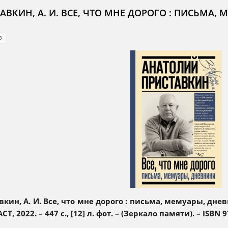
АВКИН, А. И. ВСЕ, ЧТО МНЕ ДОРОГО : ПИСЬМА,
3
кин, А. И. Все, что мне дорого : письма, мемуары, днев
АСТ, 2022. – 447 с., [12] л. фот. – (Зеркало памяти). – ISB