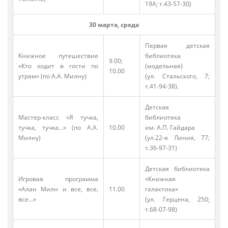
19А; т.43-57-30)
30 марта, среда
Первая детская
Книжное путешествие
библиотека
9.00;
«Кто ходит в гости по
(модельная)
10.00
утрам» (по А.А. Милну)
(ул. Стальского, 7;
т.41-94-38).
Детская
Мастер-класс «Я тучка,
библиотека
тучка, тучка…» (по А.А.
10.00
им. А.П. Гайдара
Милну)
(ул.22-я Линия, 77;
т.36-97-31)
Детская библиотека
Игровая программа
«Книжная
«Алан Милн и все, все,
11.00
галактика»
все…»
(ул. Герцена, 250;
т.68-07-98)