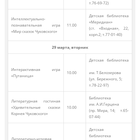
т.76-69-72)
Детская библиотека
Интеллектуально-
«Меридиан»
познавательная игра
11.00
(ст. «Входная», 22,
«Мир сказок Чуковского»
корп.2; т.77-01-40)
29 марта, вторник
Детская библиотека
Интерактивная игра
10.00
им. Т.Белозерова
«Путаница»
(ул. Бережного, 5;
т.78-22-97)
Библиотека
Литературная гостиная
им. А.И.Герцена
«Удивительные сказки
10.00
(пр. Мира, 14; т.65-
Корнея Чуковского»
07-44)
Детская
библиотека
Литературно-игровая