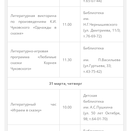
т.65-07-44)
Библиотека
Литературная викторина
им.
по произведениям К.И.
11.00
Н.Г.Чернышевского
Чуковского «Однажды в
(ул. Дмитриева, 11/3;
сказке»
т.76-69-72)
Библиотека
Литературно-игровая
программа «Любимые
11.30
им. П.Васильева
сказки Корнея
(ул.Гуртьева, 33;
Чуковского»
т.43-75-42)
31 марта, четверг
Детская
библиотека
Литературный час
10.00
им. А.С.Пушкина
«Играем в сказку»
(ул. 50 лет Октября,
98; т.64-01-70)
Библиотека