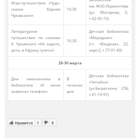
Игра-путешествие «Чудо-
им. М.Ю.Лермонтова
сказки Корнея
10.30
(ул. Моторная, 3;
Чуковского»
т.42-95-73)
Литературное
Детская библиотека
путешествие по сказкам
«Меридиан»
10.30
К. Чуковского «Не ходите,
(ст. «Входная», 22,
дети, в Африку гулять!»
корп.2; т.77-01-40)
28-30 марта
Детская библиотека
Дни именинника в
В
«Читайка»
библиотеке «У меня
течение
(ул.Багратиона, 25Б;
зазвонил телефон»
дня
т.61-19-97)
Нравится
1
0