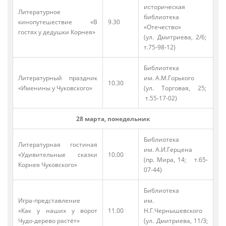
историческая
Литературное
библиотека
кинопутешествие «В
9.30
«Отечество»
гостях у дедушки Корнея»
(ул. Дмитриева, 2/6;
т.75-98-12)
Библиотека
Литературный праздник
им. А.М.Горького
10.30
«Именины у Чуковского»
(ул. Торговая, 25;
т.55-17-02)
28 марта, понедельник
Библиотека
Литературная гостиная
им. А.И.Герцена
«Удивительные сказки
10.00
(пр. Мира, 14; т.65-
Корнея Чуковского»
07-44)
Библиотека
Игра-представление
им.
«Как у наших у ворот
11.00
Н.Г.Чернышевского
Чудо-дерево растёт»
(ул. Дмитриева, 11/3;