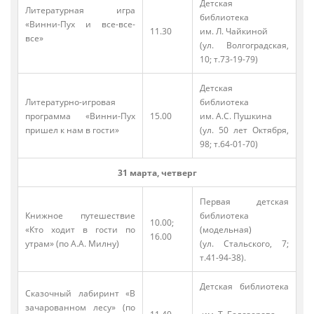
Детская
Литературная игра
библиотека
«Винни-Пух и все-все-
11.30
им. Л. Чайкиной
все»
(ул. Волгоградская,
10; т.73-19-79)
Детская
Литературно-игровая
библиотека
программа «Винни-Пух
15.00
им. А.С. Пушкина
пришел к нам в гости»
(ул. 50 лет Октября,
98; т.64-01-70)
31 марта, четверг
Первая детская
Книжное путешествие
библиотека
10.00;
«Кто ходит в гости по
(модельная)
16.00
утрам» (по А.А. Милну)
(ул. Стальского, 7;
т.41-94-38).
Детская библиотека
Сказочный лабиринт «В
зачарованном лесу» (по