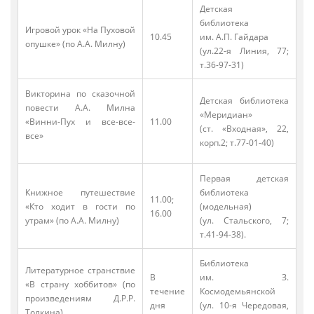
Детская
библиотека
Игровой урок «На Пуховой
10.45
им. А.П. Гайдара
опушке» (по А.А. Милну)
(ул.22-я Линия, 77;
т.36-97-31)
Викторина по сказочной
Детская библиотека
повести А.А. Милна
«Меридиан»
«Винни-Пух и все-все-
11.00
(ст. «Входная», 22,
все»
корп.2; т.77-01-40)
Первая детская
Книжное путешествие
библиотека
11.00;
«Кто ходит в гости по
(модельная)
16.00
утрам» (по А.А. Милну)
(ул. Стальского, 7;
т.41-94-38).
Библиотека
Литературное странствие
В
им. З.
«В страну хоббитов» (по
течение
Космодемьянской
произведениям Д.Р.Р.
дня
(ул. 10-я Чередовая,
Толкина)