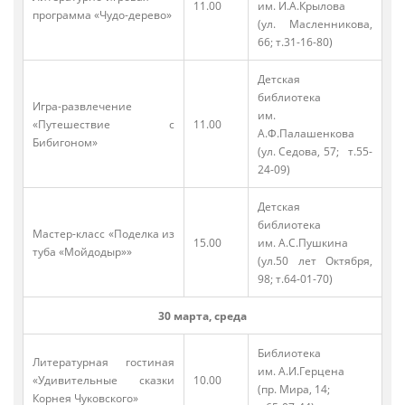
11.00
им. И.А.Крылова
программа «Чудо-дерево»
(ул. Масленникова,
66; т.31-16-80)
Детская
библиотека
Игра-развлечение
им.
«Путешествие с
11.00
А.Ф.Палашенкова
Бибигоном»
(ул. Седова, 57; т.55-
24-09)
Детская
библиотека
Мастер-класс «Поделка из
15.00
им. А.С.Пушкина
туба «Мойдодыр»»
(ул.50 лет Октября,
98; т.64-01-70)
30 марта, среда
Библиотека
Литературная гостиная
им. А.И.Герцена
«Удивительные сказки
10.00
(пр. Мира, 14;
Корнея Чуковского»