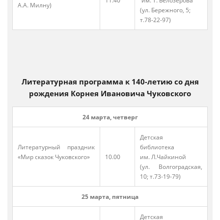
11.40
им. Т. Белозерова
А.А. Милну)
(ул. Бережного, 5;
т.78-22-97)
Литературная программа к 140-летию со дня
рождения Корнея Ивановича Чуковского
24 марта, четверг
Детская
Литературный праздник
библиотека
«Мир сказок Чуковского»
10.00
им. Л.Чайкиной
(ул. Волгоградская,
10; т.73-19-79)
25 марта, пятница
Детская