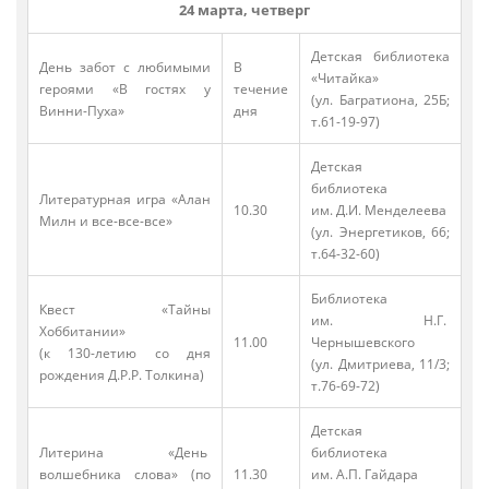
24 марта, четверг
Детская библиотека
День забот с любимыми
В
«Читайка»
героями «В гостях у
течение
(ул. Багратиона, 25Б;
Винни-Пуха»
дня
т.61-19-97)
Детская
библиотека
Литературная игра «Алан
10.30
им. Д.И. Менделеева
Милн и все-все-все»
(ул. Энергетиков, 66;
т.64-32-60)
Библиотека
Квест «Тайны
им. Н.Г.
Хоббитании»
11.00
Чернышевского
(к 130-летию со дня
(ул. Дмитриева, 11/3;
рождения Д.Р.Р. Толкина)
т.76-69-72)
Детская
Литерина «День
библиотека
волшебника слова» (по
11.30
им. А.П. Гайдара