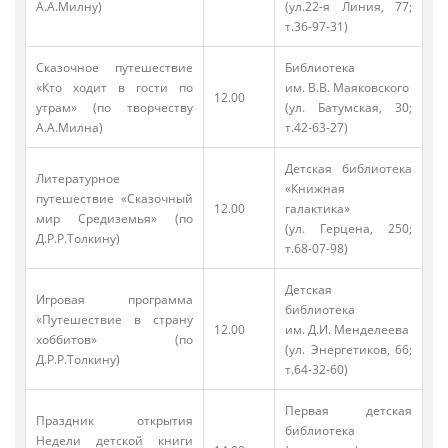
А.А.Милну)
(ул.22-я Линия, 77;
т.36-97-31)
Сказочное путешествие
Библиотека
«Кто ходит в гости по
им. В.В. Маяковского
12.00
утрам» (по творчеству
(ул. Батумская, 30;
А.А.Милна)
т.42-63-27)
Детская библиотека
Литературное
«Книжная
путешествие «Сказочный
12.00
галактика»
мир Средиземья» (по
(ул. Герцена, 250;
Д.Р.Р.Толкину)
т.68-07-98)
Детская
Игровая программа
библиотека
«Путешествие в страну
12.00
им. Д.И. Менделеева
хоббитов» (по
(ул. Энергетиков, 66;
Д.Р.Р.Толкину)
т.64-32-60)
Первая детская
Праздник открытия
библиотека
Недели детской книги