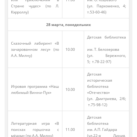
Стране чудес» (по Л.
(ул. Пархоменко, 4;
Кэрроллу)
т.53-60-46)
28 марта, понедельник
Детская библиотека
Сказочный лабиринт «В
зачарованном лесу» (по
10.00
им. Т. Белозерова
А.А. Милну)
(ул. Бережного,
5; т.78-22-97)
Детская
историческая
Игровая программа «Наш
библиотека
10.00
любимый Винни-Пух»
«Отечество»
(ул. Дмитриева, 2/6;
т.75-98-12)
Детская
Литературная игра «В
библиотека
поисках горшочка с
11.00
им. А.П. Гайдара
мёдом» (по А.А. Милну)
(ул.22-я Линия,