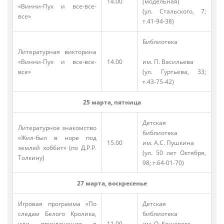
14.00
(модельная)
«Винни-Пух и все-все-
(ул. Стальского, 7;
все»
т.41-94-38)
Библиотека
Литературная викторина
«Винни-Пух и все-все-
14.00
им. П. Васильева
все»
(ул. Гуртьева, 33;
т.43-75-42)
25 марта, пятница
Детская
Литературное знакомство
библиотека
«Жил-был в норе под
15.00
им. А.С. Пушкина
землей хоббит» (по Д.Р.Р.
(ул. 50 лет Октября,
Толкину)
98; т.64-01-70)
27 марта, воскресенье
Игровая программа «По
Детская
следам Белого Кролика,
библиотека
или приключения в
11.00
им. О. Кошевого