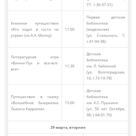
77; т.36-97-31)
Первая детская
Книжное путешествие
библиотека
«Кто ходит в гости по
11.00
(модельная)
утрам» (по А.А. Милну)
(ул. Стальского, 7;
т.41-94-38).
Детская
Литературная игра
библиотека
«Винни-Пух и все-все-
11.30
им. Л. Чайкиной
все»
(ул. Волгоградская,
10; т.73-19-79)
Детская
Путешествие в сказку
библиотека
«Волшебное Зазеркалье
15.00
им. А.С. Пушкина
Льюиса Кэрролла»
(ул. 50 лет Октября,
98; т.64-01-70)
29 марта, вторник