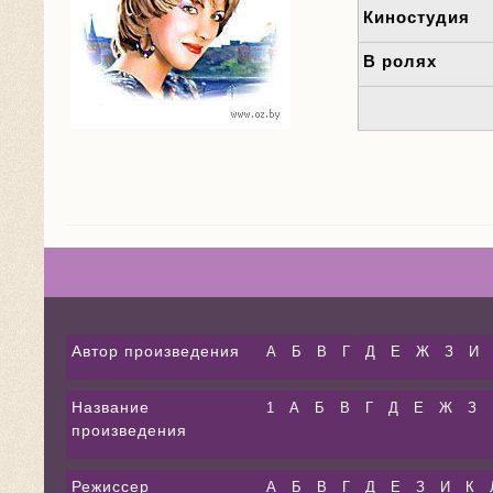
Киностудия
В ролях
Автор произведения
А
Б
В
Г
Д
Е
Ж
З
И
Название
1
А
Б
В
Г
Д
Е
Ж
З
произведения
Режиссер
А
Б
В
Г
Д
Е
З
И
К