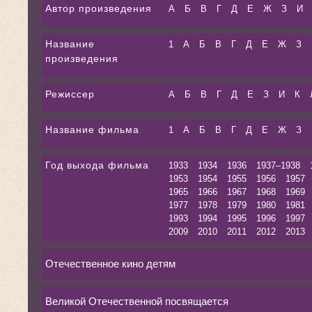
Автор произведения
А
Б
В
Г
Д
Е
Ж
З
И
Название
1
А
Б
В
Г
Д
Е
Ж
З
произведения
Режиссер
А
Б
В
Г
Д
Е
З
И
К
Название фильма
1
А
Б
В
Г
Д
Е
Ж
З
Год выхода фильма
1933
1934
1936
1937–1938
1953
1954
1955
1956
1957
1965
1966
1967
1968
1969
1977
1978
1979
1980
1981
1993
1994
1995
1996
1997
2009
2010
2011
2012
2013
Отечественное кино детям
Великой Отечественной посвящается