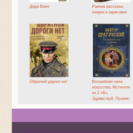
Дядя Ваня
Ранние рассказы,
очерки и зарисовки
Обратной дороги нет
Волшебная сила
искусства; Мстители
из 2 «В»;
Здравствуй, Пушкин