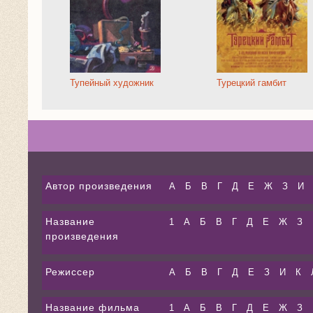
Тупейный художник
Турецкий гамбит
Автор произведения
А
Б
В
Г
Д
Е
Ж
З
И
Название
1
А
Б
В
Г
Д
Е
Ж
З
произведения
Режиссер
А
Б
В
Г
Д
Е
З
И
К
Название фильма
1
А
Б
В
Г
Д
Е
Ж
З