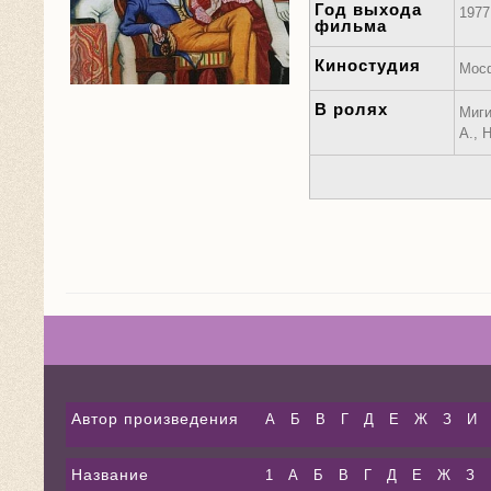
Год выхода
1977
фильма
Киностудия
Мос
В ролях
Миги
А., 
Автор произведения
А
Б
В
Г
Д
Е
Ж
З
И
Название
1
А
Б
В
Г
Д
Е
Ж
З