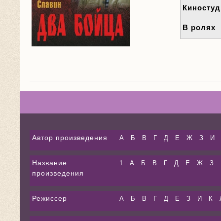
Киностуд
В ролях
Автор произведения
А
Б
В
Г
Д
Е
Ж
З
И
Название
1
А
Б
В
Г
Д
Е
Ж
З
произведения
Режиссер
А
Б
В
Г
Д
Е
З
И
К