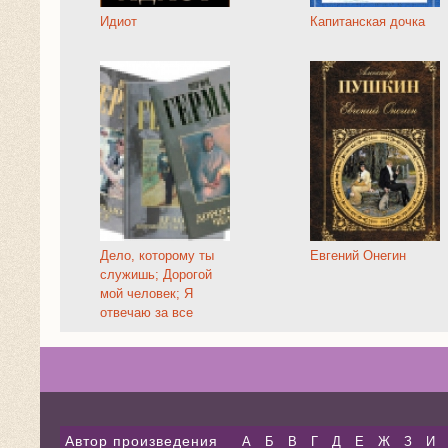
Идиот
Капитанская дочка
Дело, которому ты
Евгений Онегин
служишь; Дорогой
мой человек; Я
отвечаю за все
Автор произведения
А
Б
В
Г
Д
Е
Ж
З
И