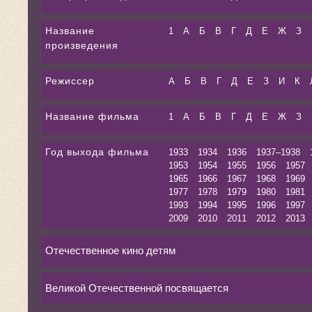
Название
1
А
Б
В
Г
Д
Е
Ж
З
произведения
Режиссер
А
Б
В
Г
Д
Е
З
И
К
Название фильма
1
А
Б
В
Г
Д
Е
Ж
З
Год выхода фильма
1933
1934
1936
1937–1938
1953
1954
1955
1956
1957
1965
1966
1967
1968
1969
1977
1978
1979
1980
1981
1993
1994
1995
1996
1997
2009
2010
2011
2012
2013
Отечественное кино детям
Великой Отечественной посвящается