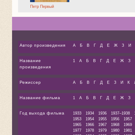
Петр Первый
Автор произведения
А
Б
В
Г
Д
Е
Ж
З
И
Название
1
А
Б
В
Г
Д
Е
Ж
З
произведения
Режиссер
А
Б
В
Г
Д
Е
З
И
К
Название фильма
1
А
Б
В
Г
Д
Е
Ж
З
Год выхода фильма
1933
1934
1936
1937–1938
1953
1954
1955
1956
1957
1965
1966
1967
1968
1969
1977
1978
1979
1980
1981