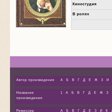
Киностудия
В ролях
Автор произведения
А
Б
В
Г
Д
Е
Ж
З
И
Название
1
А
Б
В
Г
Д
Е
Ж
З
произведения
Режиссер
А
Б
В
Г
Д
Е
З
И
К