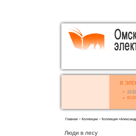
В ЭЛЕ
16 
ВСЕГ
Вы здесь
»
»
Главная
Коллекции
Коллекция «Александ
Люди в лесу