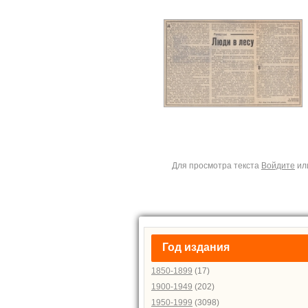
Для просмотра текста
Войдите
ил
Год издания
1850-1899
(17)
1900-1949
(202)
1950-1999
(3098)