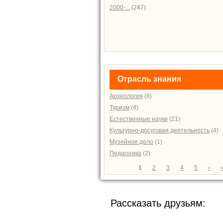
2000-...
(247)
Отрасль знания
Археология
(8)
Туризм
(4)
Естественные науки
(21)
Культурно-досуговая деятельность
(4)
Музейное дело
(1)
Педагогика
(2)
Страницы
1
2
3
4
5
›
Рассказать друзьям: