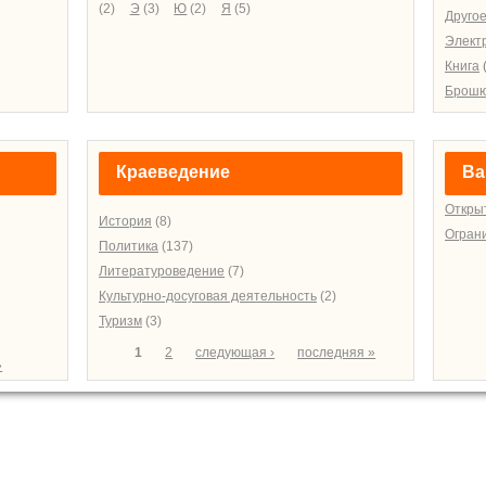
(2)
Э
(3)
Ю
(2)
Я
(5)
Друго
Элект
Книга
Брош
Краеведение
Ва
Откры
История
(8)
Огран
Политика
(137)
Литературоведение
(7)
Культурно-досуговая деятельность
(2)
Туризм
(3)
Страницы
1
2
следующая ›
последняя »
»