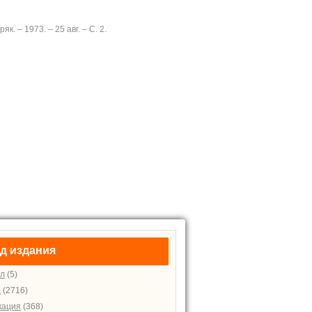
к. – 1973. – 25 авг. – С. 2.
д издания
л
(5)
а
(2716)
кация
(368)