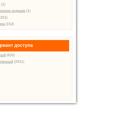
е
(1)
ронное издание
(1)
(321)
юра
(152)
риант доступа
тый
(633)
иченный
(2931)