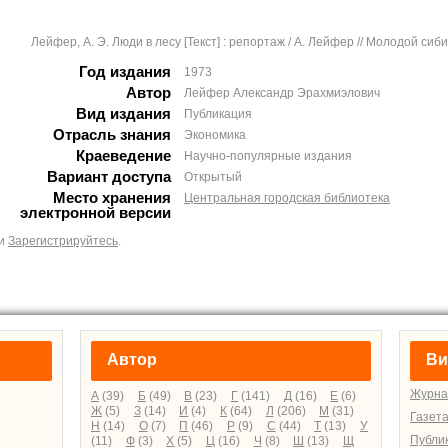
Лейфер, А. Э. Люди в лесу [Текст] : репортаж / А. Лейфер // Молодой сибиря
Год издания
1973
Автор
Лейфер Александр Эрахмиэлович
Вид издания
Публикация
Отрасль знания
Экономика
Краеведение
Научно-популярные издания
Вариант доступа
Открытый
Место хранения
Центральная городская библиотека
электронной версии
и
Зарегистрируйтесь
.
Автор
Ви
Журна
А
(39)
Б
(49)
В
(23)
Г
(141)
Д
(16)
Е
(6)
Ж
(5)
З
(14)
И
(4)
К
(64)
Л
(206)
М
(31)
Газет
Н
(14)
О
(7)
П
(46)
Р
(9)
С
(44)
Т
(13)
У
Публи
(11)
Ф
(3)
Х
(5)
Ц
(16)
Ч
(8)
Ш
(13)
Щ