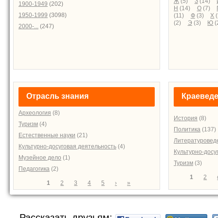
Ж
(5)
З
(14)
1900-1949
(202)
Н
(14)
О
(7)
1950-1999
(3098)
(11)
Ф
(3)
Х
(
(2)
Э
(3)
Ю
(
2000-...
(247)
Отрасль знания
Краевед
Археология
(8)
История
(8)
Туризм
(4)
Политика
(137)
Естественные науки
(21)
Литературовед
Культурно-досуговая деятельность
(4)
Культурно-досу
Музейное дело
(1)
Туризм
(3)
Педагогика
(2)
Страниц
1
2
Страницы
1
2
3
4
5
›
»
Рассказать друзьям: