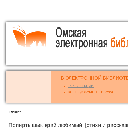
о
с
В ЭЛЕКТРОННОЙ БИБЛИОТЕ
16 КОЛЛЕКЦИЙ
ВСЕГО ДОКУМЕНТОВ: 3564
Вы здесь
Главная
Прииртышье, край любимый: [стихи и рассказы