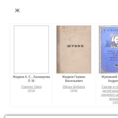
Ж
Жидков А. С., Ханжарова
Жидков Герман
Жуковский
Л. М.
Васильевич
Андре
Говорит Омск
Образ Шубина
Сказки и с
2016
1946
детей мла
среднего ш
возра
195