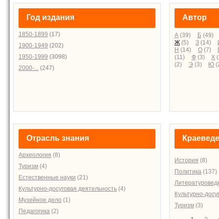
Год издания
Автор
1850-1899
(17)
А
(39)
Б
(49)
Ж
(5)
З
(14)
1900-1949
(202)
Н
(14)
О
(7)
1950-1999
(3098)
(11)
Ф
(3)
Х
(
(2)
Э
(3)
Ю
(
2000-...
(247)
Отрасль знания
Краевед
Археология
(8)
История
(8)
Туризм
(4)
Политика
(137)
Естественные науки
(21)
Литературовед
Культурно-досуговая деятельность
(4)
Культурно-досу
Музейное дело
(1)
Туризм
(3)
Педагогика
(2)