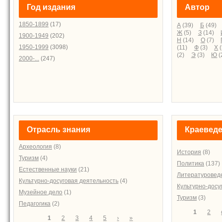
Год издания
Автор
1850-1899
(17)
А
(39)
Б
(49)
Ж
(5)
З
(14)
1900-1949
(202)
Н
(14)
О
(7)
1950-1999
(3098)
(11)
Ф
(3)
Х
(
(2)
Э
(3)
Ю
(
2000-...
(247)
Отрасль знания
Краевед
Археология
(8)
История
(8)
Туризм
(4)
Политика
(137)
Естественные науки
(21)
Литературовед
Культурно-досуговая деятельность
(4)
Культурно-досу
Музейное дело
(1)
Туризм
(3)
Педагогика
(2)
Страниц
1
2
Страницы
1
2
3
4
5
›
»