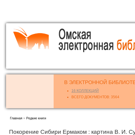
о
с
В ЭЛЕКТРОННОЙ БИБЛИОТЕ
16 КОЛЛЕКЦИЙ
ВСЕГО ДОКУМЕНТОВ: 3564
Вы здесь
»
Главная
Редкие книги
Покорение Сибири Ермаком : картина В. И. С