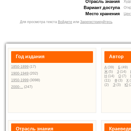
Отрасль знания
Худ
Вариант доступа
Отк
Место хранения
Цен
Для просмотра текста
Войдите
или
Зарегистрируйтесь
.
Год издания
Автор
1850-1899
(17)
А
(39)
Б
(49)
Ж
(5)
З
(14)
1900-1949
(202)
Н
(14)
О
(7)
1950-1999
(3098)
(11)
Ф
(3)
Х
(
(2)
Э
(3)
Ю
(
2000-...
(247)
Отрасль знания
Краевед