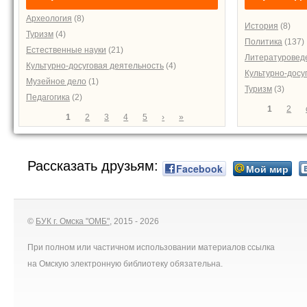
Археология
(8)
История
(8)
Туризм
(4)
Политика
(137)
Естественные науки
(21)
Литературовед
Культурно-досуговая деятельность
(4)
Культурно-досу
Музейное дело
(1)
Туризм
(3)
Педагогика
(2)
Страниц
1
2
Страницы
1
2
3
4
5
›
»
Рассказать друзьям:
Facebook
Мой мир
©
БУК г. Омска "ОМБ"
, 2015 - 2026
При полном или частичном использовании материалов ссылка
на Омскую электронную библиотеку обязательна.