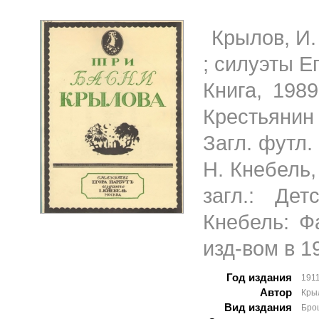
Крылов, И. 
; силуэты Ег
Книга, 1989
Крестьянин
Загл. футл. 
Н. Кнебель, 
загл.: Де
Кнебель: Фа
изд-вом в 1
Год издания
191
Автор
Кры
Вид издания
Бро