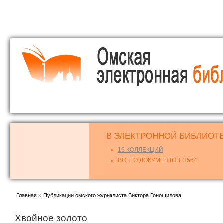
о
с
В ЭЛЕКТРОННОЙ БИБЛИОТЕ
16 КОЛЛЕКЦИЙ
ВСЕГО ДОКУМЕНТОВ: 3564
Вы здесь
»
Главная
Публикации омского журналиста Виктора Гоношилова
Хвойное золото