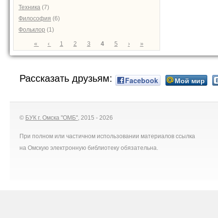
Техника
(7)
Философия
(6)
Фольклор
(1)
Страницы
«
‹
1
2
3
4
5
›
»
Рассказать друзьям:
Facebook
Мой мир
©
БУК г. Омска "ОМБ"
, 2015 - 2026
При полном или частичном использовании материалов ссылка
на Омскую электронную библиотеку обязательна.