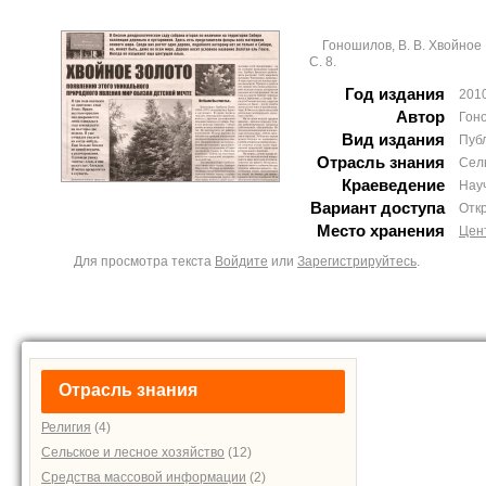
Гоношилов, В. В. Хвойное 
С. 8.
Год издания
201
Автор
Гон
Вид издания
Пуб
Отрасль знания
Сел
Краеведение
Нау
Вариант доступа
Отк
Место хранения
Цен
Для просмотра текста
Войдите
или
Зарегистрируйтесь
.
Отрасль знания
Религия
(4)
Сельское и лесное хозяйство
(12)
Средства массовой информации
(2)