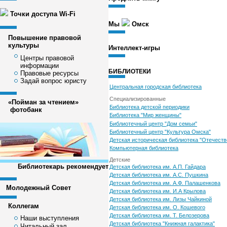
Точки доступа Wi-Fi
Мы
Омск
Повышение правовой
культуры
Интеллект-игры
Центры правовой
информации
БИБЛИОТЕКИ
Правовые ресурсы
Задай вопрос юристу
Центральная городская библиотека
Специализированные
«Пойман за чтением»
Библиотека детской периодики
фотобанк
Библиотека "Мир женщины"
Библиотечный центр "Дом семьи"
Библиотечный центр "Культура Омска"
Детская историческая библиотека "Отечеств
Компьютерная библиотека
Детские
Библиотекарь рекомендует
Детская библиотека им. А.П. Гайдара
Детская библиотека им. А.С. Пушкина
Детская библиотека им. А.Ф. Палашенкова
Молодежный Совет
Детская библиотека им. И.А Крылова
Детская библиотека им. Лизы Чайкиной
Коллегам
Детская библиотека им. О. Кошевого
Детская библиотека им. Т. Белозерова
Наши выступления
Детская библиотека "Книжная галактика"
Читальный зал